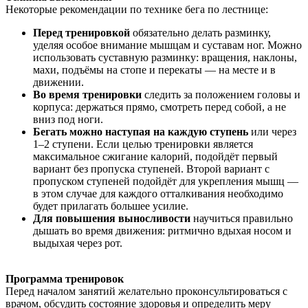
Некоторые рекомендации по технике бега по лестнице:
Перед тренировкой
обязательно делать разминку,
уделяя особое внимание мышцам и суставам ног. Можно
использовать суставную разминку: вращения, наклоны,
махи, подъёмы на стопе и перекаты — на месте и в
движении.
Во время тренировки
следить за положением головы и
корпуса: держаться прямо, смотреть перед собой, а не
вниз под ноги.
Бегать можно наступая на каждую ступень
или через
1–2 ступени. Если целью тренировки является
максимальное сжигание калорий, подойдёт первый
вариант без пропуска ступеней. Второй вариант с
пропуском ступеней подойдёт для укрепления мышц —
в этом случае для каждого отталкивания необходимо
будет прилагать большее усилие.
Для повышения выносливости
научиться правильно
дышать во время движения: ритмично вдыхая носом и
выдыхая через рот.
Программа тренировок
Перед началом занятий желательно проконсультироваться с
врачом, обсудить состояние здоровья и определить меру