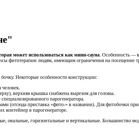
не"
торая может использоваться как мини-сауна
. Особенность —
сеансы фитотерапии людям, имеющим ограничения на посещение 
бочку. Некоторые особенности конструкции:
 человек.
ерху), верхняя крышка снабжена вырезом для головы.
т специализированного парогенератора.
ми (отсюда приставка «фито-» в названии). Для фитобочки при
х контейнер в парогенераторе.
е, овальные, горизонтальные и вертикальные. Большинство моде