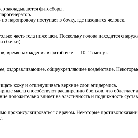
йнер закладываются фитосборы.
парогенератор.
по паропроводу поступает в бочку, где находится человек.
 только часть тела ниже шеи. Поскольку голова находится снару
из бочки).
ов, время нахождения в фитобочке — 10–15 минут.
е, оздоравливающее, общеукрепляющее воздействие. Некоторые
ищать кожу и отшелушивать верхние слои эпидермиса.
рные масла способствуют расширению бронхов, что облегчает д
ие положительно влияет на эластичность и подвижность сустав
мо проконсультироваться с врачом. Некоторые противопоказания:
е.