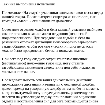
Техника выполнения испытания
По команде «На старт!» участники занимают свои места перед
линией старта. После выстрела стартера из пистолета, или
команды «Марш!» они начинают движение.
Сочетание отрезков ходьбы и бега каждый участник выбирает
самостоятельно в зависимости от уровня физической
подготовленности. При чередовании ходьбы и бега на
различных отрезках дистанции целесообразно варьировать
таким образом, чтобы ровные участки и пологие спуски
можно было преодолевать бегом, а подъемы шагом.
При беге под гору следует сохранять прямолинейное
(вертикальное) положение туловища, ногу ставить
загребающим движением сверху-вниз под себя, исключая
«натыкание» на нее.
Последовательность сочетания двигательных действий:
прохождение дистанции начинается с медленной ходьбы,
далее переход на ускоренную ходьбу, затем на бег; в момент,
когда испытуемый почувствует усталость, рекомендуется
перейти на ускоренную ходьбу; при появлении ощущения
отдыха и восстановления сил для бега рекомендуется снова