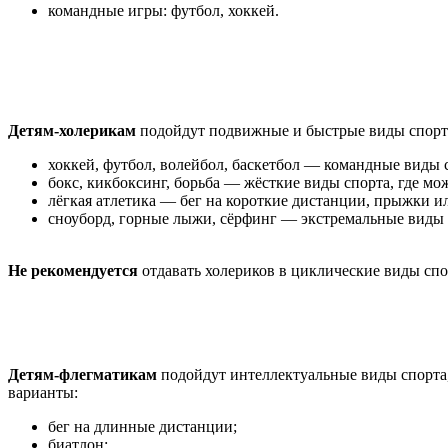
командные игры: футбол, хоккей.
Детям-холерикам
подойдут подвижные и быстрые виды спорта
хоккей, футбол, волейбол, баскетбол — командные виды с
бокс, кикбоксинг, борьба — жёсткие виды спорта, где мо
лёгкая атлетика — бег на короткие дистанции, прыжки и
сноуборд, горные лыжи, сёрфинг — экстремальные виды 
Не рекомендуется
отдавать холериков в циклические виды спо
Детям-флегматикам
подойдут интеллектуальные виды спорта, 
варианты:
бег на длинные дистанции;
биатлон;