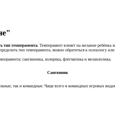
не"
ть тип темперамента
. Темперамент влияет на желание ребёнка х
пределить тип темперамента, можно обратиться к психологу или
перамента: сангвиника, холерика, флегматика и меланхолика.
Сангвиник
льные, так и командные. Чаще всего в командных игровых видах