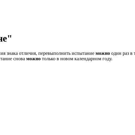
не"
ния знака отличия, перевыполнить испытание
можно
один раз в 
ытание снова
можно
только в новом календарном году.