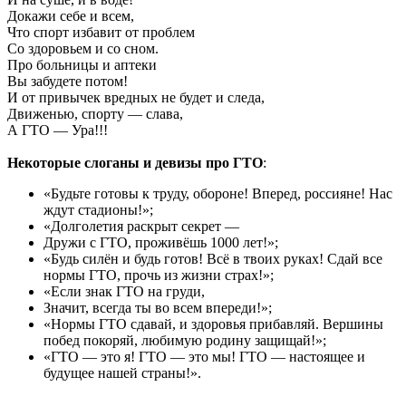
Докажи себе и всем,
Что спорт избавит от проблем
Со здоровьем и со сном.
Про больницы и аптеки
Вы забудете потом!
И от привычек вредных не будет и следа,
Движенью, спорту — слава,
А ГТО — Ура!!!
Некоторые слоганы и девизы про ГТО
:
«Будьте готовы к труду, обороне! Вперед, россияне! Нас
ждут стадионы!»;
«Долголетия раскрыт секрет —
Дружи с ГТО, проживёшь 1000 лет!»;
«Будь силён и будь готов! Всё в твоих руках! Сдай все
нормы ГТО, прочь из жизни страх!»;
«Если знак ГТО на груди,
Значит, всегда ты во всем впереди!»;
«Нормы ГТО сдавай, и здоровья прибавляй. Вершины
побед покоряй, любимую родину защищай!»;
«ГТО — это я! ГТО — это мы! ГТО — настоящее и
будущее нашей страны!».