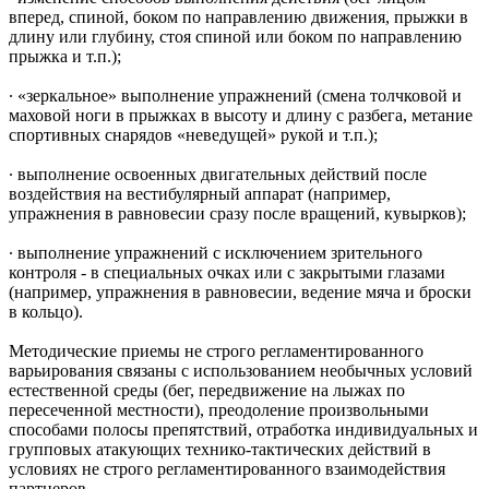
вперед, спиной, боком по направлению движения, прыжки в
длину или глубину, стоя спиной или боком по направлению
прыжка и т.п.);
∙ «зеркальное» выполнение упражнений (смена толчковой и
маховой ноги в прыжках в высоту и длину с разбега, метание
спортивных снарядов «неведущей» рукой и т.п.);
∙ выполнение освоенных двигательных действий после
воздействия на вестибулярный аппарат (например,
упражнения в равновесии сразу после вращений, кувырков);
∙ выполнение упражнений с исключением зрительного
контроля - в специальных очках или с закрытыми глазами
(например, упражнения в равновесии, ведение мяча и броски
в кольцо).
Методические приемы не строго регламентированного
варьирования связаны с использованием необычных условий
естественной среды (бег, передвижение на лыжах по
пересеченной местности), преодоление произвольными
способами полосы препятствий, отработка индивидуальных и
групповых атакующих технико-тактических действий в
условиях не строго регламентированного взаимодействия
партнеров.