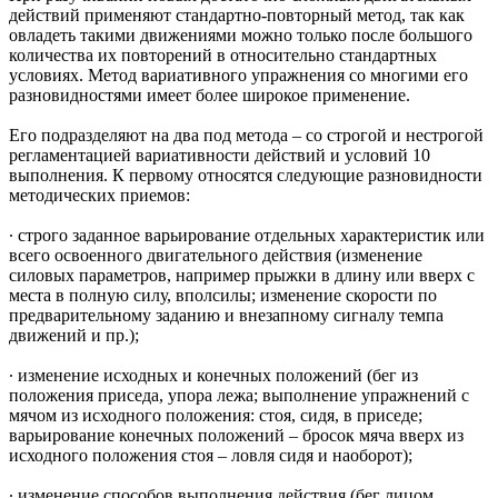
действий применяют стандартно-повторный метод, так как
овладеть такими движениями можно только после большого
количества их повторений в относительно стандартных
условиях. Метод вариативного упражнения со многими его
разновидностями имеет более широкое применение.
Его подразделяют на два под метода – со строгой и нестрогой
регламентацией вариативности действий и условий 10
выполнения. К первому относятся следующие разновидности
методических приемов:
∙ строго заданное варьирование отдельных характеристик или
всего освоенного двигательного действия (изменение
силовых параметров, например прыжки в длину или вверх с
места в полную силу, вполсилы; изменение скорости по
предварительному заданию и внезапному сигналу темпа
движений и пр.);
∙ изменение исходных и конечных положений (бег из
положения приседа, упора лежа; выполнение упражнений с
мячом из исходного положения: стоя, сидя, в приседе;
варьирование конечных положений – бросок мяча вверх из
исходного положения стоя – ловля сидя и наоборот);
∙ изменение способов выполнения действия (бег лицом