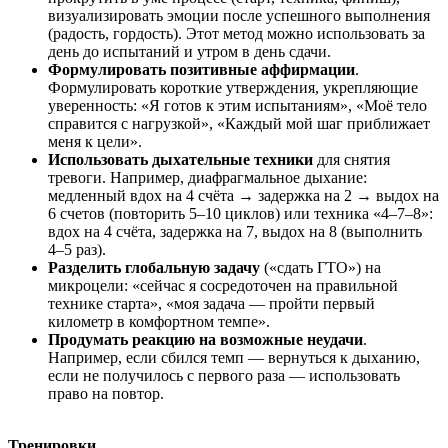
визуализировать эмоции после успешного выполнения
(радость, гордость). Этот метод можно использовать за
день до испытаний и утром в день сдачи.
Формулировать позитивные аффирмации
.
Формулировать короткие утверждения, укрепляющие
уверенность: «Я готов к этим испытаниям», «Моё тело
справится с нагрузкой», «Каждый мой шаг приближает
меня к цели».
Использовать дыхательные техники
для снятия
тревоги. Например, диафрагмальное дыхание:
медленный вдох на 4 счёта → задержка на 2 → выдох на
6 счетов (повторить 5–10 циклов) или техника «4–7–8»:
вдох на 4 счёта, задержка на 7, выдох на 8 (выполнить
4–5 раз).
Разделить глобальную задачу
(«сдать ГТО») на
микроцели: «сейчас я сосредоточен на правильной
технике старта», «моя задача — пройти первый
километр в комфортном темпе».
Продумать реакцию на возможные неудачи
.
Например, если сбился темп — вернуться к дыханию,
если не получилось с первого раза — использовать
право на повтор.
Тренировки