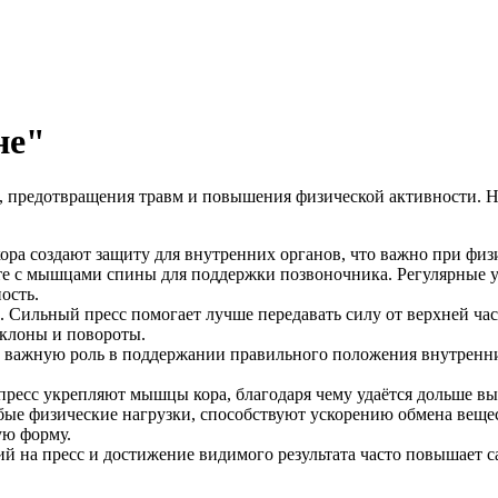
не"
я, предотвращения травм и повышения физической активности. 
ора создают защиту для внутренних органов, что важно при ф
те с мышцами спины для поддержки позвоночника. Регулярные у
ость.
. Сильный пресс помогает лучше передавать силу от верхней ча
аклоны и повороты.
 важную роль в поддержании правильного положения внутренн
пресс укрепляют мышцы кора, благодаря чему удаётся дольше вып
юбые физические нагрузки, способствуют ускорению обмена вещес
ую форму.
 на пресс и достижение видимого результата часто повышает са