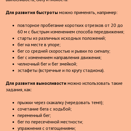
Для развития быстроты
можно применять, например:
повторное пробегание коротких отрезков от 20 до
60 м с быстрым изменением способа передвижения;
старты из различных исходных положений;
бег на месте в упоре;
бег со средней скоростью и рывки по сигналу;
бег с изменением направления движения;
челночный бег и бег змейкой;
эстафеты (встречные и по кругу стадиона).
Для развития выносливости
можно использовать такие
задания, как:
прыжки через скакалку (чередовать темп);
сочетание бега с ходьбой;
переменный бег;
бег по пересечённой местности;
упражнения с отягощениями;