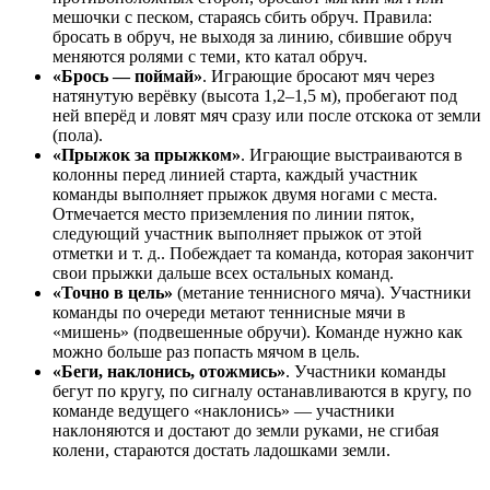
мешочки с песком, стараясь сбить обруч. Правила:
бросать в обруч, не выходя за линию, сбившие обруч
меняются ролями с теми, кто катал обруч.
«Брось — поймай»
. Играющие бросают мяч через
натянутую верёвку (высота 1,2–1,5 м), пробегают под
ней вперёд и ловят мяч сразу или после отскока от земли
(пола).
«Прыжок за прыжком»
. Играющие выстраиваются в
колонны перед линией старта, каждый участник
команды выполняет прыжок двумя ногами с места.
Отмечается место приземления по линии пяток,
следующий участник выполняет прыжок от этой
отметки и т. д.. Побеждает та команда, которая закончит
свои прыжки дальше всех остальных команд.
«Точно в цель»
(метание теннисного мяча). Участники
команды по очереди метают теннисные мячи в
«мишень» (подвешенные обручи). Команде нужно как
можно больше раз попасть мячом в цель.
«Беги, наклонись, отожмись»
. Участники команды
бегут по кругу, по сигналу останавливаются в кругу, по
команде ведущего «наклонись» — участники
наклоняются и достают до земли руками, не сгибая
колени, стараются достать ладошками земли.