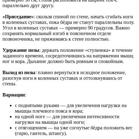
параллельно друг другу.
«Приседание»
: скользя спиной по стене, начать сгибать ноги
в коленных суставах, пока бёдра не станут параллельны полу.
Угол в коленных суставах — примерно 90 градусов. Важно
сохранять нормальный изгиб в поясничном отделе
позвоночника, не прижимаясь к стене полностью.
Удержание позы
: держать положение «стульчика» в течение
заданного времени, сосредоточившись на напряжении мышц
ног и кора. Дыхание должно быть ровным и спокойным.
Выход из позы
: плавно вернуться в исходное положение,
разогнув ноги в коленных суставах и оттолкнувшись от
стены.
Вариации
:
с поднятыми руками — для увеличения нагрузки на
мышцы плечевого пояса и кора;
на одной ноге — для увеличения интенсивности
нагрузки на мышцы одной ноги;
с отягощением — на уже согнутые бёдра положить вес
(гирю, гантель, штангу).