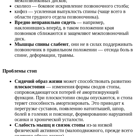
межпозвонковых дисков;
сколиоз — боковое искривление позвоночного столба;
кифоз — усиленная выпуклость спины (чаще всего в
области грудного отдела позвоночника).
Вредно неправильно сидеть
— например,
наклонившись вперёд, в таком положении края
позвонков сближаются и защемляют межпозвоночный
диск.
Мышцы спины слабеют
, они не в силах поддерживать
позвоночник в правильном положении — отсюда боль в
спине, деформации, травмы.
Проблемы стоп
Сидячий образ жизни
может способствовать развитию
плоскостопия
— изменения формы сводов стопы,
сопровождающегося потерей её амортизирующей
функции. При плоскостопии своды опускаются, и стопа
теряет способность амортизировать. Это приводит к
перегрузке суставов, появлению натоптышей, шпор,
болей в голенях и пояснице, формированию нарушений
осанки и хронической усталости.
Слабость мышц и связок стопы
из-за низкой
физической активности (малоподвижного, прежде всего
сидячего образа жизни).