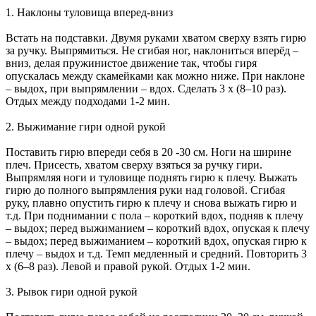
1. Наклоны туловища вперед-вниз
Встать на подставки. Двумя руками хватом сверху взять гирю
за ручку. Выпрямиться. Не сгибая ног, наклониться вперёд –
вниз, делая пружинистое движение так, чтобы гиря
опускалась между скамейками как можно ниже. При наклоне
– выдох, при выпрямлении – вдох. Сделать 3 х (8–10 раз).
Отдых между подходами 1-2 мин.
2. Выжимание гири одной рукой
Поставить гирю впереди себя в 20 -30 см. Ноги на ширине
плеч. Присесть, хватом сверху взяться за ручку гири.
Выпрямляя ноги и туловище поднять гирю к плечу. Выжать
гирю до полного выпрямления руки над головой. Сгибая
руку, плавно опустить гирю к плечу и снова выжать гирю и
т.д. При поднимании с пола – короткий вдох, подняв к плечу
– выдох; перед выжиманием – короткий вдох, опуская к плечу
– выдох; перед выжиманием – короткий вдох, опуская гирю к
плечу – выдох и т.д. Темп медленный и средний. Повторить 3
х (6–8 раз). Левой и правой рукой. Отдых 1-2 мин.
3. Рывок гири одной рукой