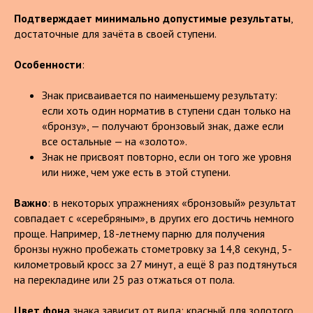
Подтверждает минимально допустимые результаты
,
достаточные для зачёта в своей ступени.
Особенности
:
Знак присваивается по наименьшему результату:
если хоть один норматив в ступени сдан только на
«бронзу», — получают бронзовый знак, даже если
все остальные — на «золото».
Знак не присвоят повторно, если он того же уровня
или ниже, чем уже есть в этой ступени.
Важно
: в некоторых упражнениях «бронзовый» результат
совпадает с «серебряным», в других его достичь немного
проще. Например, 18-летнему парню для получения
бронзы нужно пробежать стометровку за 14,8 секунд, 5-
километровый кросс за 27 минут, а ещё 8 раз подтянуться
на перекладине или 25 раз отжаться от пола.
Цвет фона
знака зависит от вида: красный для золотого,