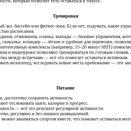
сти, который позволит телу оставаться в тонусе.
Тренировки
рный зал, бассейн или фитнес-зона. Если нет, подумать, какие у
стью расписания.
едания, отжимания, планка, выпады — базовые упражнения, кот
, скакалка, эспандер — лёгкие и удобные для перевозки, позвол
о интенсивные комплексы (например, 15–20 минут HIIT) помога
ия и видеоуроки позволяют тренироваться по готовым схемам,
улка между встречами — всё это помогает оставаться активным.
овать велосипед, исследовать новые места пробежками — эти зан
Питание
, достаточно сохранить активность.
ют отслеживать шаги, калории и прогресс.
нность — всё это результат регулярной активности.
отко, регулярно и без лишних размышлений.
, можно заниматься спортом вместе, что поможет оставаться мо