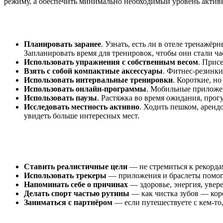
режиму, а обеспечить минимально необходимый уровень активно
Планировать заранее
. Узнать, есть ли в отеле тренажё
Запланировать время для тренировок, чтобы они стали ча
Использовать упражнения с собственным весом
. Прис
Взять с собой компактные аксессуары
. Фитнес-резинки
Использовать интервальные тренировки
. Короткие, н
Использовать онлайн-программы
. Мобильные приложен
Использовать паузы
. Растяжка во время ожидания, прог
Исследовать местность активно
. Ходить пешком, аренд
увидеть больше интересных мест.
Ставить реалистичные цели
— не стремиться к рекордам
Использовать трекеры
— приложения и браслеты помога
Напоминать себе о причинах
— здоровье, энергия, увере
Делать спорт частью рутины
— как чистка зубов — кор
Заниматься с партнёром
— если путешествуете с кем-то