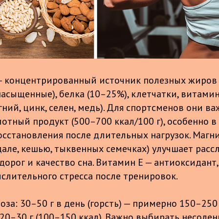
— концентрированный источник полезных жиров (
асыщенные), белка (10–25%), клетчатки, витамино
ний, цинк, селен, медь). Для спортсменов они ва
лотный продукт (500–700 ккал/100 г), особенно 
осстановления после длительных нагрузок. Магни
дале, кешью, тыквенных семечках) улучшает рас
дорог и качество сна. Витамин Е — антиоксидант
слительного стресса после тренировок.
за: 30–50 г в день (горсть) — примерно 150–250 
20–30 г (100–150 ккал). Важно выбирать несоле