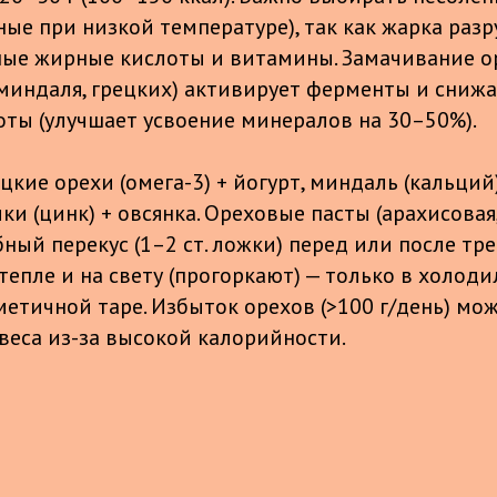
ные при низкой температуре), так как жарка раз
ые жирные кислоты и витамины. Замачивание ор
 миндаля, грецких) активирует ферменты и сниж
ты (улучшает усвоение минералов на 30–50%).
кие орехи (омега-3) + йогурт, миндаль (кальций)
и (цинк) + овсянка. Ореховые пасты (арахисовая
бный перекус (1–2 ст. ложки) перед или после тр
тепле и на свету (прогоркают) — только в холод
метичной таре. Избыток орехов (>100 г/день) мо
веса из-за высокой калорийности.