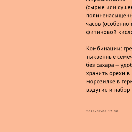
(сырые или суше
полиненасыщенн
часов (особенно
фитиновой кисло
Комбинации: грец
тыквенные семечк
без сахара — удо
хранить орехи в 
морозилке в гер
вздутие и набор 
2026-07-06 17:00