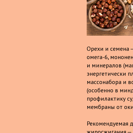
Орехи и семена 
омега-6, мононен
и минералов (маг
энергетически п
массонабора и в
(особенно в мин
профилактику су
мембраны от оки
Рекомендуемая до
жиросжигания — 