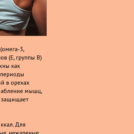
омега-3,
в (Е, группы В)
жны как
в периоды
й в орехах
слабление мышц,
, защищает
ккал. Для
ные, нежареные