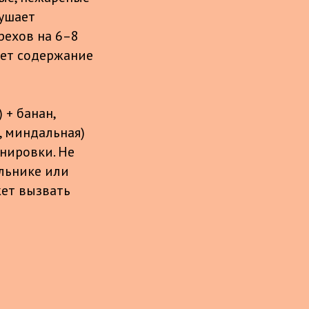
рушает
ехов на 6–8
ает содержание
 + банан,
, миндальная)
енировки. Не
ильнике или
жет вызвать