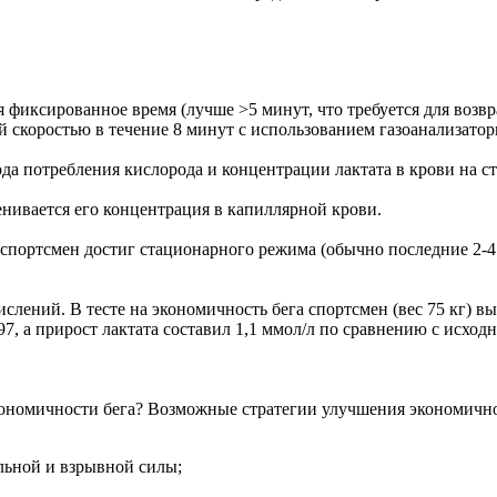
 фиксированное время (лучше >5 минут, что требуется для возв
ой скоростью в течение 8 минут с использованием газоанализато
ода потребления кислорода и концентрации лактата в крови на 
енивается его концентрация в капиллярной крови.
е спортсмен достиг стационарного режима (обычно последние 2-4
ений. В тесте на экономичность бега спортсмен (вес 75 кг) в
7, а прирост лактата составил 1,1 ммол/л по сравнению с исход
экономичности бега? Возможные стратегии улучшения экономичн
льной и взрывной силы;