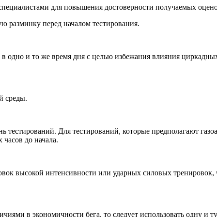
 специалистами для повышения достоверности получаемых оцено
ую разминку перед началом тестирования.
в одно и то же время дня с целью избежания влияния циркадны
й среды.
ь тестирований. Для тестирований, которые предполагают газоа
 часов до начала.
овок высокой интенсивности или ударных силовых тренировок, 
личиями в экономичности бега, то следует использовать одну и т