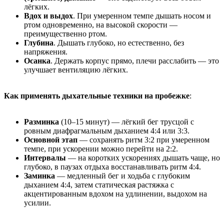
лёгких.
Вдох и выдох
. При умеренном темпе дышать носом и
ртом одновременно, на высокой скорости —
преимущественно ртом.
Глубина
. Дышать глубоко, но естественно, без
напряжения.
Осанка
. Держать корпус прямо, плечи расслабить — это
улучшает вентиляцию лёгких.
Как применять дыхательные техники на пробежке
:
Разминка
(10–15 минут) — лёгкий бег трусцой с
ровным диафрагмальным дыханием 4:4 или 3:3.
Основной этап
— сохранять ритм 3:2 при умеренном
темпе, при ускорении можно перейти на 2:2.
Интервалы
— на коротких ускорениях дышать чаще, но
глубоко, в паузах отдыха восстанавливать ритм 4:4.
Заминка
— медленный бег и ходьба с глубоким
дыханием 4:4, затем статическая растяжка с
акцентированным вдохом на удлинении, выдохом на
усилии.