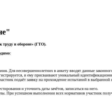
не"
 труду и обороне» (ГТО).
одимо
:
ния. Для несовершеннолетних в анкету вводят данные законного
гистрируется, и ему присваивают уникальный идентификацион
частник подаёт заявку на прохождение испытаний в выбранной 
тирования и уточнить даты зачётов, записаться на него.
силы. При успешном выполнении всех нормативов участник получ