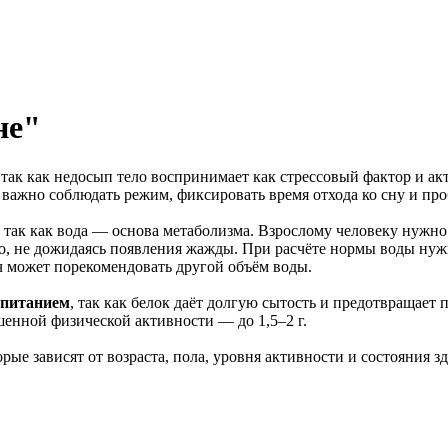
не"
, так как недосып тело воспринимает как стрессовый фактор и а
ажно соблюдать режим, фиксировать время отхода ко сну и проб
, так как вода — основа метаболизма. Взрослому человеку нужно 
ярно, не дожидаясь появления жажды. При расчёте нормы воды ну
ч может порекомендовать другой объём воды.
м питанием
, так как белок даёт долгую сытость и предотвращает 
ышенной физической активности — до 1,5–2 г.
рые зависят от возраста, пола, уровня активности и состояния зд