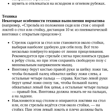
шуметь и отвлекаться на исходном и огневом рубежах.
Техника
Некоторые особенности техники выполнения норматива
(например, «Стрельба из положения сидя или стоя с опорой
локтей о стол или стойку, дистанция 10 м: из пневматической
винтовки с открытым прицелом»):
Стрелок садится за стол или становится около стойки,
выбирая наиболее удобную для себя позу. Всё тело
несколько повёрнуто вправо от линии прицеливания.
Рекомендуется при стрельбе слегка прислоняться грудью
к ребру стола, но при этом сохранять свободную позу с
минимальным напряжением мышц.
Винтовку берут кистью правой руки за шейку ложи так,
чтобы большой палец обхватил шейку ложи слева, а
остальные четыре пальца — справа. Кистью левой руки
берут цевьё ложи снизу так, чтобы большой палец
обхватывал левый бок цевья, а остальные четыре пальца
— правый бок. Винтовка должна лежать не на пальцах,
а на ладони.
Наклоняются над столом и опираются локтями на стол
или, если стрельба ведётся стоя около стойки, — на
стойку. При этом левый локоть и плечо должны быть