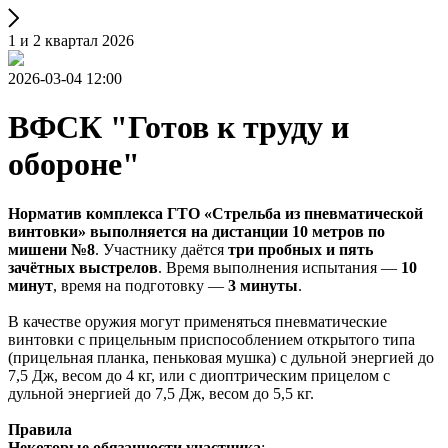
1 и 2 квартал 2026
2026-03-04 12:00
ВФСК "Готов к труду и
обороне"
Норматив комплекса ГТО «Стрельба из пневматической
винтовки»
выполняется на дистанции 10 метров по
мишени №8
. Участнику даётся
три пробных и пять
зачётных выстрелов
. Время выполнения испытания —
10
минут
, время на подготовку —
3 минуты
.
В качестве оружия могут применяться пневматические
винтовки с прицельным приспособлением открытого типа
(прицельная планка, пеньковая мушка) с дульной энергией до
7,5 Дж, весом до 4 кг, или с диоптрическим прицелом с
дульной энергией до 7,5 Дж, весом до 5,5 кг.
Правила
Некоторые обязанности участника
: