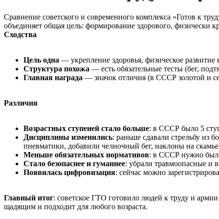
Сравнение советского и современного комплекса «Готов к тру
объединяет общая цель: формирование здорового, физически к
Сходства
Цель одна
— укрепление здоровья, физическое развитие 
Структура похожа
— есть обязательные тесты (бег, подт
Главная награда
— значок отличия (в СССР золотой и се
Различия
Возрастных ступеней стало больше
: в СССР было 5 ступ
Дисциплины изменились
: раньше сдавали стрельбу из 
пневматики, добавили челночный бег, наклоны на скамье
Меньше обязательных нормативов
: в СССР нужно было
Стало безопаснее и гуманнее
: убрали травмоопасные и 
Появилась цифровизация
: сейчас можно зарегистриров
Главный итог
: советское ГТО готовило людей к труду и арми
щадящим и подходит для любого возраста.