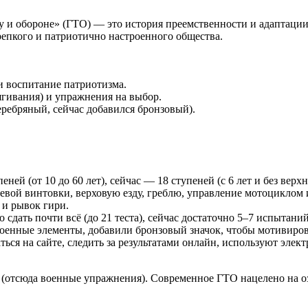
ду и обороне» (ГТО) — это история преемственности и адаптаци
репкого и патриотично настроенного общества.
и воспитание патриотизма.
ягивания) и упражнения на выбор.
ребряный, сейчас добавился бронзовый).
еней (от 10 до 60 лет), сейчас — 18 ступеней (с 6 лет и без верхн
боевой винтовки, верховую езду, греблю, управление мотоциклом 
 и рывок гири.
 сдать почти всё (до 21 теста), сейчас достаточно 5–7 испытани
военные элементы, добавили бронзовый значок, чтобы мотивиров
аться на сайте, следить за результатами онлайн, используют эле
и (отсюда военные упражнения). Современное ГТО нацелено на о