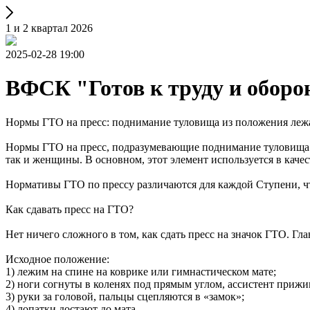
1 и 2 квартал 2026
2025-02-28 19:00
ВФСК "Готов к труду и оборо
Нормы ГТО на пресс: поднимание туловища из положения леж
Нормы ГТО на пресс, подразумевающие поднимание туловища и
так и женщины. В основном, этот элемент используется в качест
Нормативы ГТО по прессу различаются для каждой Ступени, чт
Как сдавать пресс на ГТО?
Нет ничего сложного в том, как сдать пресс на значок ГТО. Гл
Исходное положение:
1) лежим на спине на коврике или гимнастическом мате;
2) ноги согнуты в коленях под прямым углом, ассистент прижи
3) руки за головой, пальцы сцепляются в «замок»;
4) лопатки достают до мата.