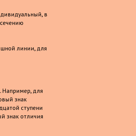
индивидуальный, в
есечению
ишной линии, для
. Например, для
овый знак
адцатой ступени
ый знак отличия