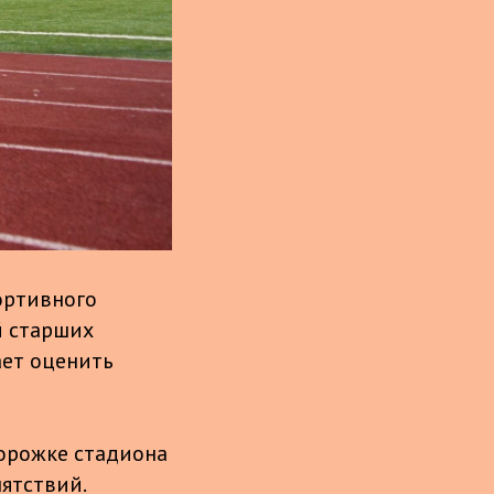
ортивного
й старших
ает оценить
дорожке стадиона
ятствий.