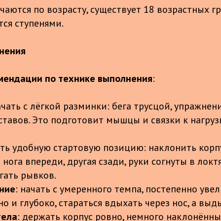
аются по возрасту, существует 18 возрастных гр
ся ступенями.
нения
мендации по технике выполнения
:
ачать с лёгкой разминки: бега трусцой, упражнен
ставов. Это подготовит мышцы и связки к нагрузк
ять удобную стартовую позицию: наклонить корп
 нога впереди, другая сзади, руки согнуты в локтя
гать рывков.
ние
: начать с умеренного темпа, постепенно увел
 и глубоко, стараться вдыхать через нос, а выды
тела
: держать корпус ровно, немного наклонённы