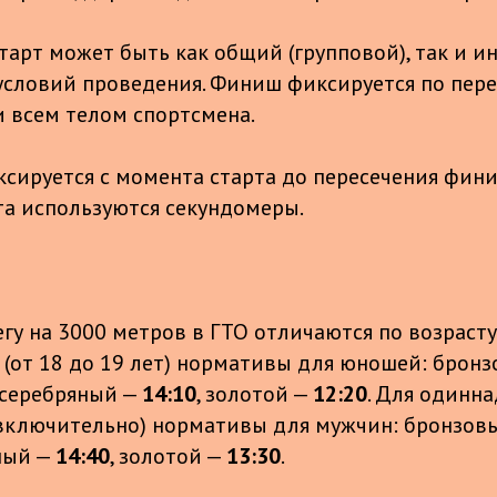
старт может быть как общий (групповой), так и 
условий проведения. Финиш фиксируется по пер
 всем телом спортсмена.
ксируется с момента старта до пересечения фин
та используются секундомеры.
гу на 3000 метров в ГТО отличаются по возрасту
 (от 18 до 19 лет) нормативы для юношей: бронз
 серебряный —
14:10
, золотой —
12:20
. Для одинн
т включительно) нормативы для мужчин: бронзов
яный —
14:40
, золотой —
13:30
.