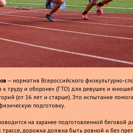
ров
— норматив Всероссийского физкультурно-сп
в к труду и обороне» (ГТО) для девушек и юноше
орий (от 16 лет и старше). Это испытание помог
физическую подготовку.
проводится на заранее подготовленной беговой 
 трассе, дорожка должна быть ровной и без преп