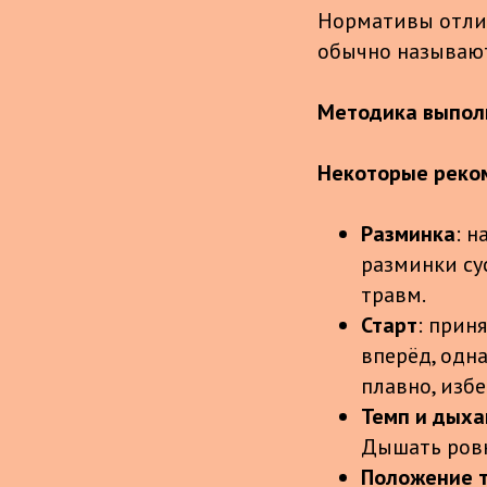
Нормативы отлич
обычно называют
Методика выпол
Некоторые реко
Разминка
: н
разминки су
травм.
Старт
: прин
вперёд, одна
плавно, избе
Темп и дыха
Дышать ровно
Положение 