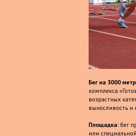
Бег на 3000 мет
комплекса «Гото
возрастных катег
выносливость и 
Площадка
: бег 
или специальной