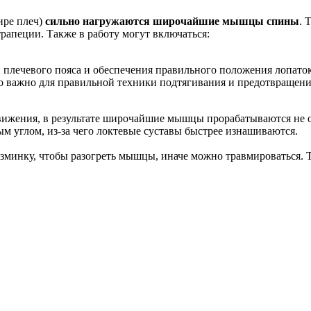
ире плеч)
сильно нагружаются широчайшие мышцы спины
. 
рапеции. Также в работу могут включаться:
плечевого пояса и обеспечения правильного положения лопаток
о важно для правильной техники подтягивания и предотвращени
вижения, в результате широчайшие мышцы прорабатываются не оч
м углом, из-за чего локтевые суставы быстрее изнашиваются.
зминку, чтобы разогреть мышцы, иначе можно травмироваться. Т