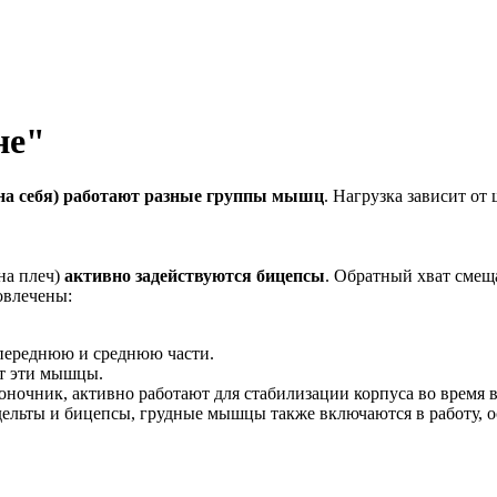
не"
на себя) работают разные группы мышц
. Нагрузка зависит от
на плеч)
активно задействуются бицепсы
. Обратный хват смещ
овлечены:
переднюю и среднюю части.
т эти мышцы.
чник, активно работают для стабилизации корпуса во время 
дельты и бицепсы, грудные мышцы также включаются в работу, 