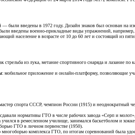
 — были введены в 1972 году. Дизайн знаков был основан на 
были введены военно-прикладные виды упражнений, например, 
щий население в возрасте от 10 до 60 лет и состоящий из пяти
как стрельба из лука, метание спортивного снаряда и лазание по
ы
: мобильное приложение и онлайн-платформу, позволяющие уч
астер спорта СССР, чемпион России (1915) и неоднократный ч
 сдавали нормативы ГТО в числе рабочих завода «Серп и молот»
 учился в ремесленном училище, занимался баскетболом и хокке
рью ГТО в личном первенстве (1950).
многоборью комплекса ГТО, по итогам соревнований была удос