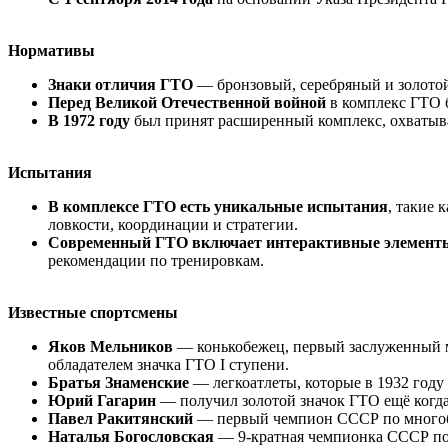
Нормативы
Знаки отличия ГТО
— бронзовый, серебряный и золотой
Перед Великой Отечественной войной
в комплекс ГТО 
В 1972 году
был принят расширенный комплекс, охватываю
Испытания
В комплексе ГТО есть уникальные испытания
, такие 
ловкости, координации и стратегии.
Современный ГТО включает интерактивные элемент
рекомендации по тренировкам.
Известные спортсмены
Яков Мельников
— конькобежец, первый заслуженный м
обладателем значка ГТО I ступени.
Братья Знаменские
— легкоатлеты, которые в 1932 году
Юрий Гагарин
— получил золотой значок ГТО ещё когда
Павел Ракитянский
— первый чемпион СССР по многобо
Наталья Богословская
— 9-кратная чемпионка СССР по 