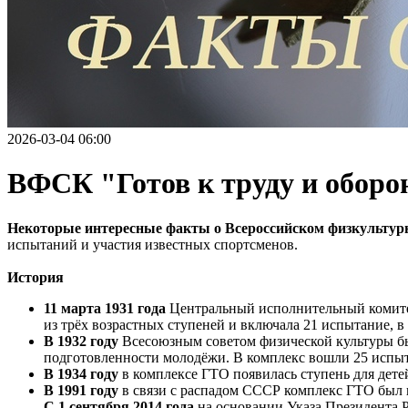
2026-03-04 06:00
ВФСК "Готов к труду и оборо
Некоторые интересные факты о Всероссийском физкультурн
испытаний и участия известных спортсменов.
История
11 марта 1931 года
Центральный исполнительный комитет
из трёх возрастных ступеней и включала 21 испытание, в
В 1932 году
Всесоюзным советом физической культуры был
подготовленности молодёжи. В комплекс вошли 25 испыта
В 1934 году
в комплексе ГТО появилась ступень для дете
В 1991 году
в связи с распадом СССР комплекс ГТО был и
С 1 сентября 2014 года
на основании Указа Президента Р