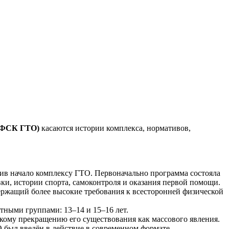
(ВФСК ГТО)
касаются истории комплекса, нормативов,
в начало комплексу ГТО. Первоначально программа состояла
вки, истории спорта, самоконтроля и оказания первой помощи.
ержащий более высокие требования к всесторонней физической
тными группами: 13–14 и 15–16 лет.
кому прекращению его существования как массового явления.
 был введён в действие в современном формате.