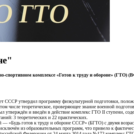
не"
о-спортивном комплексе «Готов к труду и обороне» (ГТО) 
 СССР утвердил программу физкультурной подготовки, положи
 том числе теоретическое, проверяющее знание военной подгото
 утверждён и введён в действие комплекс ГТО II ступени, сод
ний: 3 теоретических и 22 практических.
й — «Будь готов к труду и обороне СССР» (БГТО) с двумя возрас
сключён из образовательных программ, что привело к фактичес
оссийской Федерации от 24 марта 2014 года №172 комплекс ГТО