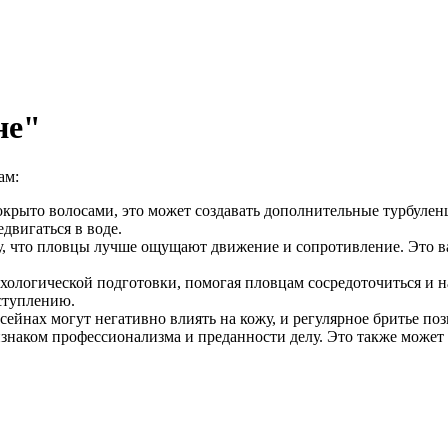
не"
ам:
покрыто волосами, это может создавать дополнительные турбуленц
двигаться в воде.
му, что пловцы лучше ощущают движение и сопротивление. Это 
ихологической подготовки, помогая пловцам сосредоточиться и н
ступлению.
сейнах могут негативно влиять на кожу, и регулярное бритье по
ризнаком профессионализма и преданности делу. Это также может