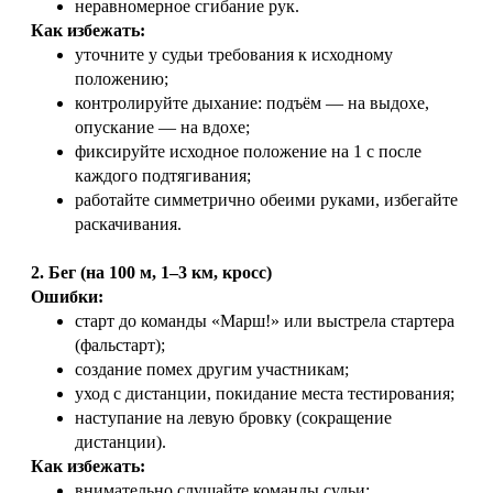
неравномерное сгибание рук.
Как избежать:
уточните у судьи требования к исходному
положению;
контролируйте дыхание: подъём — на выдохе,
опускание — на вдохе;
фиксируйте исходное положение на 1 с после
каждого подтягивания;
работайте симметрично обеими руками, избегайте
раскачивания.
2. Бег (на 100 м, 1–3 км, кросс)
Ошибки:
старт до команды «Марш!» или выстрела стартера
(фальстарт);
создание помех другим участникам;
уход с дистанции, покидание места тестирования;
наступание на левую бровку (сокращение
дистанции).
Как избежать:
внимательно слушайте команды судьи;