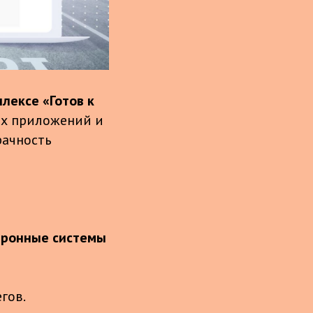
лексе «Готов к
ых приложений и
рачность
тронные системы
гов.