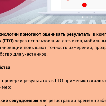
нологии помогают оценивать результаты в комп
 (ГТО)
через использование датчиков, мобильн
 инновации повышают точность измерений, проз
бство для участников.
йства
 проверки результатов в ГТО применяются
элек
имер:
ские секундомеры
для регистрации времени забе