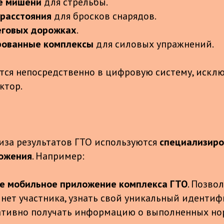
е мишени
для стрельбы.
расстояния
для бросков снарядов.
еговых дорожках
.
рованные комплексы
для силовых упражнений.
ся непосредственно в цифровую систему, искл
ктор.
лиза результатов ГТО используются
специализир
ожения
. Например:
е мобильное приложение комплекса ГТО
. Позво
нет участника, узнать свой уникальный иденти
ативно получать информацию о выполненных н