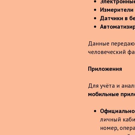
Электронны
Измерители 
Датчики в б
Автоматизи
Данные передают
человеческий фа
Приложения
Для учёта и ана
мобильные прил
Официально
личный каби
номер, опер