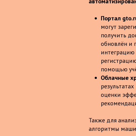
автоматизирова
Портал gto.r
могут зарег
получить до
обновлён и 
интеграцию 
регистрацию
помощью учё
Облачные х
результатах
оценки эффе
рекомендаци
Также для анали
алгоритмы машин