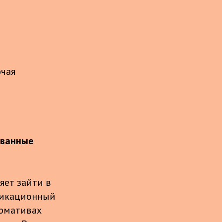
ючая
ованные
ляет зайти в
фикационный
ормативах