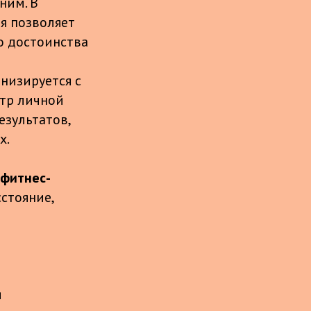
ним. В
я позволяет
го достоинства
онизируется с
отр личной
езультатов,
х.
 фитнес-
стояние,
я