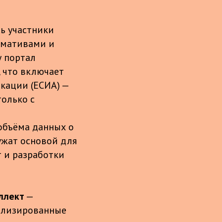
сь участники
ормативами и
у портал
 что включает
кации (ЕСИА) —
олько с
объёма данных о
ужат основой для
 и разработки
ллект
—
ализированные