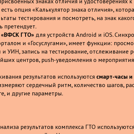
присвоенных знаках отличия и удостоверениях к 
есть опция «Калькулятор знака отличия», котора
льтаты тестирования и посмотреть, на знак како
ь претендует.
 «ВФСК ГТО»
для устройств Android и iOS. Синхр
рталом и «Госуслугами», имеет функции: просм
и УИН, запись на тестирование, отслеживание р
йших центров, push-уведомления о мероприятия
живания результатов используются
смарт-часы и
измеряют сердечный ритм, количество шагов, рас
е, и другие параметры.
анализа результатов комплекса ГТО используютс