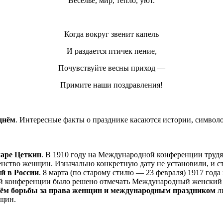
Веселье, мир, тепло, уют.
Когда вокруг звенит капель
И раздается птичек пение,
Почувствуйте весны приход —
Примите наши поздравления!
днём
. Интересные факты о празднике касаются истории, символо
ларе Цеткин
. В 1910 году на Международной конференции труд
ство женщин. Изначально конкретную дату не установили, и ст
й в России
. 8 марта (по старому стилю — 23 февраля) 1917 го
ой конференции было решено отмечать Международный женский 
нём борьбы за права женщин и международным праздником
л
щин.