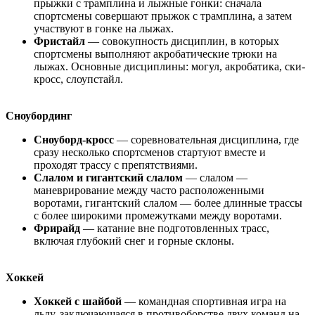
прыжки с трамплина и лыжные гонки: сначала
спортсмены совершают прыжок с трамплина, а затем
участвуют в гонке на лыжах.
Фристайл
— совокупность дисциплин, в которых
спортсмены выполняют акробатические трюки на
лыжах. Основные дисциплины: могул, акробатика, ски-
кросс, слоупстайл.
Сноубординг
Сноуборд-кросс
— соревновательная дисциплина, где
сразу несколько спортсменов стартуют вместе и
проходят трассу с препятствиями.
Слалом и гигантский слалом
— слалом —
маневрирование между часто расположенными
воротами, гигантский слалом — более длинные трассы
с более широкими промежутками между воротами.
Фрирайд
— катание вне подготовленных трасс,
включая глубокий снег и горные склоны.
Хоккей
Хоккей с шайбой
— командная спортивная игра на
льду, заключающаяся в противоборстве двух команд на