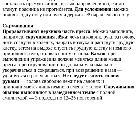
составлять прямую линию, взгляд направлен вниз, живот
втянут, поясница не прогибается.
Для усложнения
: можно
поднять одну ногу или руку и держать её параллельно полу.
Скручивания
Прорабатывают верхнюю часть пресса
. Можно выполнять,
например,
скручивания лёжа
: лечь на коврик, руки за голову,
ноги согнуты в коленях, набрать воздуха и растянуть грудную
клетку, затем на выдохе опустить грудную клетку и немного
приподнять тело, оторвав спину от пола.
Важно
: при
выполнении упражнения должна меняться длина мышц
пресса: при скручивании они должны максимально
укорачиваться и сокращаться, при возвращении назад —
удлиняться и растягиваться.
Не следует тянуть голову
руками
— голова свободно лежит на ладонях и
приподнимается лишь немного вместе с телом.
Скручивания
обычно выполняют в замедленном темпе
с полной
амплитудой — 3 подхода по 12–25 повторений.