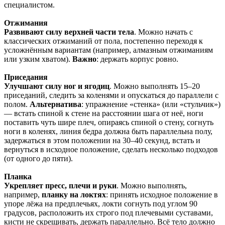
специалистом.
Отжимания
Развивают силу верхней части тела
. Можно начать с
классических отжиманий от пола, постепенно переходя к
усложнённым вариантам (например, алмазным отжиманиям
или узким хватом).
Важно
: держать корпус ровно.
Приседания
Улучшают силу ног и ягодиц
. Можно выполнять 15–20
приседаний, следить за коленями и опускаться до параллели с
полом.
Альтернатива
: упражнение «стенка» (или «стульчик»)
— встать спиной к стене на расстоянии шага от неё, ноги
поставить чуть шире плеч, опираясь спиной о стену, согнуть
ноги в коленях, линия бедра должна быть параллельна полу,
задержаться в этом положении на 30–40 секунд, встать и
вернуться в исходное положение, сделать несколько подходов
(от одного до пяти).
Планка
Укрепляет пресс, плечи и руки
. Можно выполнять,
например,
планку на локтях
: принять исходное положение в
упоре лёжа на предплечьях, локти согнуть под углом 90
градусов, расположить их строго под плечевыми суставами,
кисти не скрещивать, держать параллельно. Всё тело должно