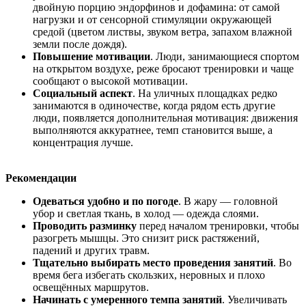
двойную порцию эндорфинов и дофамина: от самой
нагрузки и от сенсорной стимуляции окружающей
средой (цветом листвы, звуком ветра, запахом влажной
земли после дождя).
Повышение мотивации
. Люди, занимающиеся спортом
на открытом воздухе, реже бросают тренировки и чаще
сообщают о высокой мотивации.
Социальный аспект
. На уличных площадках редко
занимаются в одиночестве, когда рядом есть другие
люди, появляется дополнительная мотивация: движения
выполняются аккуратнее, темп становится выше, а
концентрация лучше.
Рекомендации
Одеваться удобно и по погоде
. В жару — головной
убор и светлая ткань, в холод — одежда слоями.
Проводить разминку
перед началом тренировки, чтобы
разогреть мышцы. Это снизит риск растяжений,
падений и других травм.
Тщательно выбирать место проведения занятий
. Во
время бега избегать скользких, неровных и плохо
освещённых маршрутов.
Начинать с умеренного темпа занятий
. Увеличивать