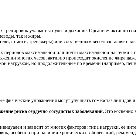
х тренировок учащается пульс и дыхание. Организм активно с
леводы, так и жиры.
ели, штанги, тренажёры) или собственным весом заставляют мы
х периодов максимальной или почти максимальной нагрузки с п
яжении многих часов, активно происходит окисление жира даже 
ой нагрузкой, но продолжительные по времени (например, пешая
е физические упражнения могут улучшать гомеостаз липидов и 
жение риска сердечно-сосудистых заболеваний.
Это косвенно в
ивидуален и зависит от многих факторов: типа нагрузки, её инт
овок, особенно при наличии хронических заболеваний, рекоменду