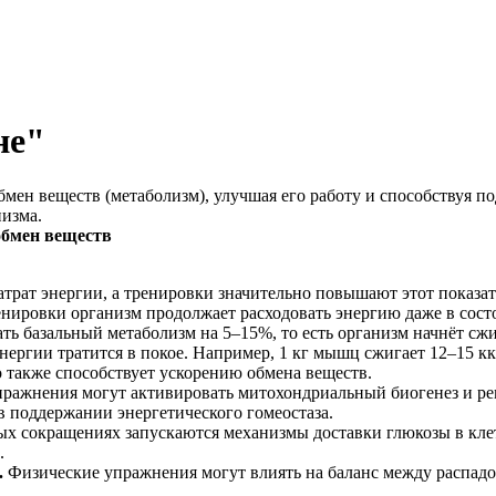
не"
мен веществ (метаболизм), улучшая его работу и способствуя п
низма.
обмен веществ
трат энергии, а тренировки значительно повышают этот показат
нировки организм продолжает расходовать энергию даже в сост
ть базальный метаболизм на 5–15%, то есть организм начнёт сж
ергии тратится в покое. Например, 1 кг мышц сжигает 12–15 кка
 также способствует ускорению обмена веществ.
ражнения могут активировать митохондриальный биогенез и ре
 поддержании энергетического гомеостаза.
 сокращениях запускаются механизмы доставки глюкозы в клетки
.
.
Физические упражнения могут влиять на баланс между распадом