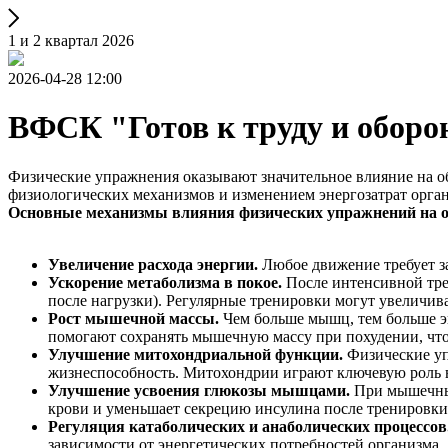
1 и 2 квартал 2026
2026-04-28 12:00
ВФСК "Готов к труду и оборо
Физические упражнения оказывают значительное влияние на об
физиологических механизмов и изменением энергозатрат орга
Основные механизмы влияния физических упражнений на 
Увеличение расхода энергии.
Любое движение требует за
Ускорение метаболизма в покое.
После интенсивной тре
после нагрузки). Регулярные тренировки могут увеличива
Рост мышечной массы.
Чем больше мышц, тем больше эн
помогают сохранять мышечную массу при похудении, что
Улучшение митохондриальной функции.
Физические уп
жизнеспособность. Митохондрии играют ключевую роль в
Улучшение усвоения глюкозы мышцами.
При мышечных
крови и уменьшает секрецию инсулина после тренировки
Регуляция катаболических и анаболических процессов
зависимости от энергетических потребностей организма.