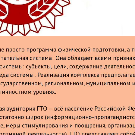
не просто программа физической подготовки, а 
тательная система . Она обладает всеми призна
системы: субъекты, цели, содержание деятельнос
реда системы . Реализация комплекса предполага
осударственном, региональном, муниципальном 
ичностном уровнях.
ая аудитория ГТО — всё население Российской Фе
статочно широк (информационно-пропагандистс
е, меры стимулирования и поощрения, организа
ортивной деятельности), ГТО представляет собо