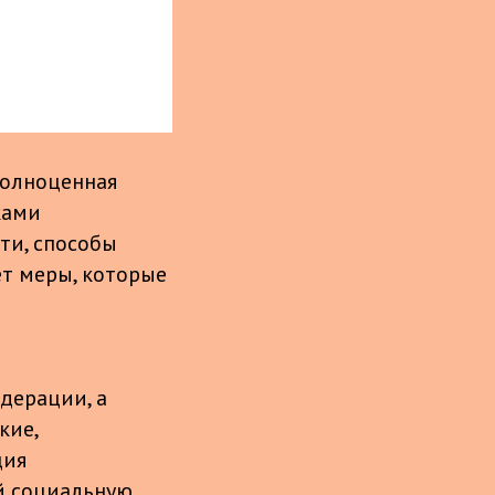
полноценная
ками
ти, способы
ет меры, которые
и
дерации, а
кие,
ция
й социальную