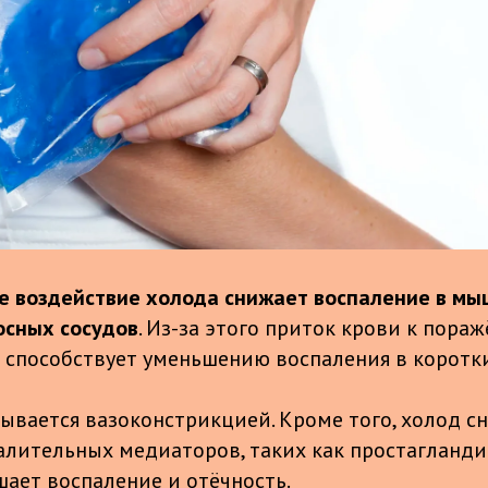
 воздействие холода снижает воспаление в мы
осных сосудов
. Из-за этого приток крови к пора
о способствует уменьшению воспаления в коротки
зывается вазоконстрикцией. Кроме того, холод с
алительных медиаторов, таких как простагланд
шает воспаление и отёчность.