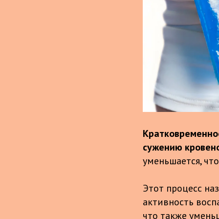
Кратковременное
сужению кровен
уменьшается, чт
Этот процесс на
активность восп
что также умень