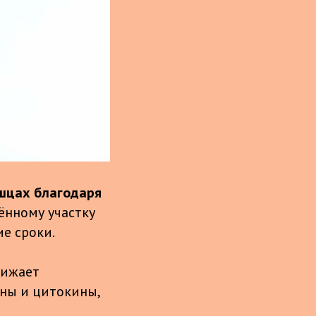
шцах благодаря
жённому участку
е сроки.
нижает
ины и цитокины,