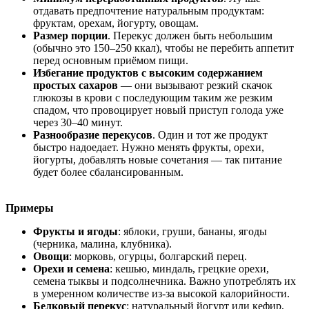
отдавать предпочтение натуральным продуктам:
фруктам, орехам, йогурту, овощам.
Размер порции
. Перекус должен быть небольшим
(обычно это 150–250 ккал), чтобы не перебить аппетит
перед основным приёмом пищи.
Избегание продуктов с высоким содержанием
простых сахаров
— они вызывают резкий скачок
глюкозы в крови с последующим таким же резким
спадом, что провоцирует новый приступ голода уже
через 30–40 минут.
Разнообразие перекусов
. Один и тот же продукт
быстро надоедает. Нужно менять фрукты, орехи,
йогурты, добавлять новые сочетания — так питание
будет более сбалансированным.
Примеры
Фрукты и ягоды
: яблоки, груши, бананы, ягоды
(черника, малина, клубника).
Овощи
: морковь, огурцы, болгарский перец.
Орехи и семена
: кешью, миндаль, грецкие орехи,
семена тыквы и подсолнечника. Важно употреблять их
в умеренном количестве из-за высокой калорийности.
Белковый перекус
: натуральный йогурт или кефир,