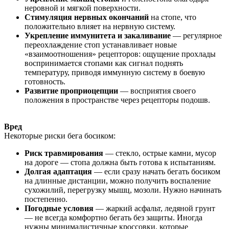
неровной и мягкой поверхности.
Стимуляция нервных окончаний
на стопе, что
положительно влияет на нервную систему.
Укрепление иммунитета и закаливание
— регулярное
переохлаждение стоп устанавливает новые
«взаимоотношения» рецепторов: ощущение прохлады
воспринимается стопами как сигнал поднять
температуру, приводя иммунную систему в боевую
готовность.
Развитие проприоцепции
— восприятия своего
положения в пространстве через рецепторы подошв.
Вред
Некоторые риски бега босиком:
Риск травмирования
— стекло, острые камни, мусор
на дороге — стопа должна быть готова к испытаниям.
Долгая адаптация
— если сразу начать бегать босиком
на длинные дистанции, можно получить воспаление
сухожилий, перегрузку мышц, мозоли. Нужно начинать
постепенно.
Погодные условия
— жаркий асфальт, ледяной грунт
— не всегда комфортно бегать без защиты. Иногда
нужны минималистичные кроссовки, которые