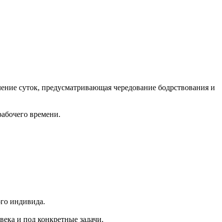
ечение суток, предусматривающая чередование бодрствования и
рабочего времени.
ого индивида.
овека и под конкретные задачи.