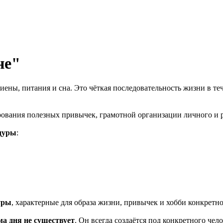
не"
иены, питания и сна. Это чёткая последовательность жизни в т
ования полезных привычек, грамотной организации личного и 
едуры
:
уры
, характерные для образа жизни, привычек и хобби конкретн
ма дня не существует
. Он всегда создаётся под конкретного чел