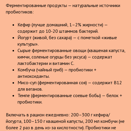
Ферментированные продукты — натуральные источники
пробиотиков:
Кефир (лучше домашний, 1–2% жирности) —
содержит до 10-20 штаммов бактерий.
Йогурт (живой, без сахара) — с пометкой «живые
культуры».
Сырые ферментированные овощи (квашеная капуста,
кимчи, соленые огурцы без уксуса) — содержат
лактобактерии и витамин С.
Комбуча (чайный гриб) — пробиотики +
антиоксиданты.
Мисо-суп (ферментированная соя) — содержит B12
для веганов.
Темпе (ферментированные соевые бобы) — белок +
пробиотики.
Включать в рацион ежедневно: 200–300 г кефира/
йогурта, 100–150 г квашеной капусты, 200 мл комбучи (не
более 2 раз в день из-за кислотности). Пробиотики не