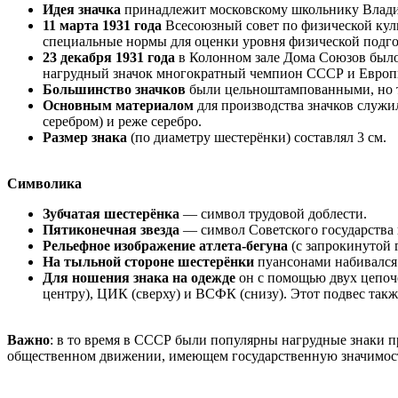
Идея значка
принадлежит московскому школьнику Владим
11 марта 1931 года
Всесоюзный совет по физической кул
специальные нормы для оценки уровня физической подго
23 декабря 1931 года
в Колонном зале Дома Союзов было
нагрудный значок многократный чемпион СССР и Европ
Большинство значков
были цельноштампованными, но та
Основным материалом
для производства значков служи
серебром) и реже серебро.
Размер знака
(по диаметру шестерёнки) составлял 3 см.
Символика
Зубчатая шестерёнка
— символ трудовой доблести.
Пятиконечная звезда
— символ Советского государства 
Рельефное изображение атлета-бегуна
(с запрокинутой 
На тыльной стороне шестерёнки
пуансонами набивался 
Для ношения знака на одежде
он с помощью двух цепоч
центру), ЦИК (сверху) и ВСФК (снизу). Этот подвес также
Важно
: в то время в СССР были популярны нагрудные знаки 
общественном движении, имеющем государственную значимос