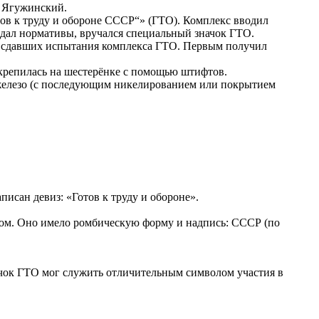
. Ягужинский.
ов к труду и обороне СССР“» (ГТО). Комплекс вводил
сдал нормативы, вручался специальный значок ГТО.
о сдавших испытания комплекса ГТО. Первым получил
 крепилась на шестерёнке с помощью штифтов.
ь железо (с последующим никелированием или покрытием
исан девиз: «Готов к труду и обороне».
ом. Оно имело ромбическую форму и надпись: СССР (по
ачок ГТО мог служить отличительным символом участия в