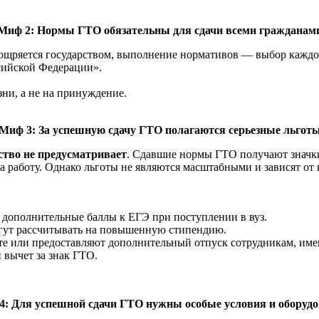
Миф 2: Нормы ГТО обязательны для сдачи всеми гражданам
оощряется государством, выполнение нормативов — выбор каждог
ссийской Федерации».
ни, а не на принуждение.
Миф 3: За успешную сдачу ГТО полагаются серьезные льгот
тво не предусматривает
. Сдавшие нормы ГТО получают значки
а работу. Однако льготы не являются масштабными и зависят от
дополнительные баллы к ЕГЭ при поступлении в вуз.
огут рассчитывать на повышенную стипендию.
ате или предоставляют дополнительный отпуск сотрудникам, им
 вычет за знак ГТО.
4: Для успешной сдачи ГТО нужны особые условия и оборудо