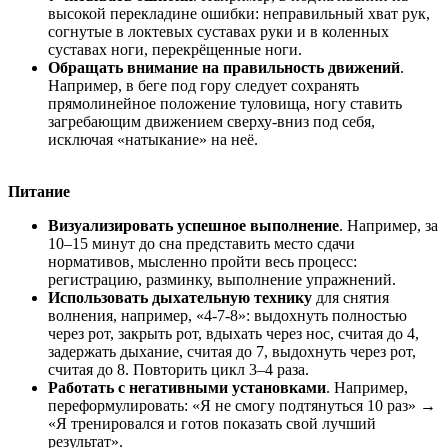
высокой перекладине ошибки: неправильный хват рук,
согнутые в локтевых суставах руки и в коленных
суставах ноги, перекрёщенные ноги.
Обращать внимание на правильность движений
.
Например, в беге под гору следует сохранять
прямолинейное положение туловища, ногу ставить
загребающим движением сверху-вниз под себя,
исключая «натыкание» на неё.
Питание
Визуализировать успешное выполнение
. Например, за
10–15 минут до сна представить место сдачи
нормативов, мысленно пройти весь процесс:
регистрацию, разминку, выполнение упражнений.
Использовать дыхательную технику
для снятия
волнения, например, «4-7-8»: выдохнуть полностью
через рот, закрыть рот, вдыхать через нос, считая до 4,
задержать дыхание, считая до 7, выдохнуть через рот,
считая до 8. Повторить цикл 3–4 раза.
Работать с негативными установками
. Например,
переформулировать: «Я не смогу подтянуться 10 раз» →
«Я тренировался и готов показать свой лучший
результат».