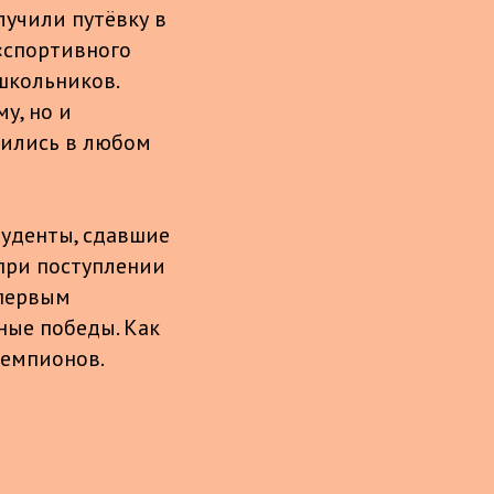
лучили путёвку в
«спортивного
школьников.
у, но и
нились в любом
туденты, сдавшие
при поступлении
 первым
ные победы. Как
чемпионов.