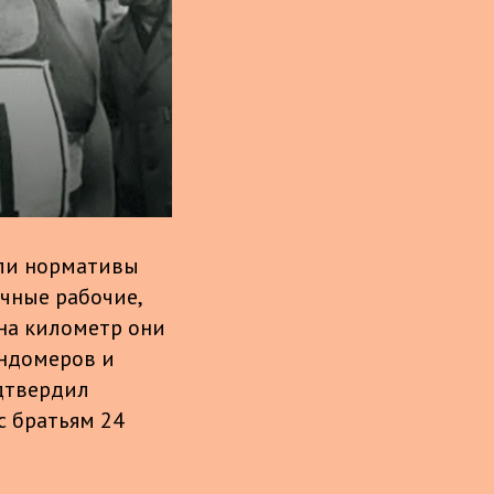
али нормативы
чные рабочие,
 на километр они
ундомеров и
дтвердил
с братьям 24