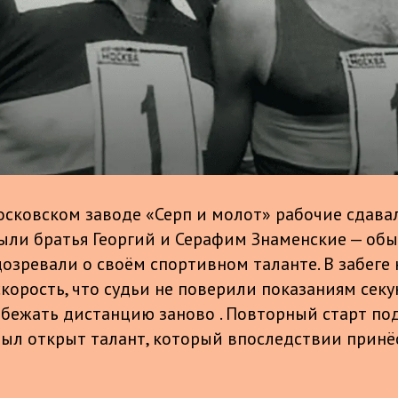
московском заводе «Серп и молот» рабочие сдав
были братья Георгий и Серафим Знаменские — обы
дозревали о своём спортивном таланте. В забеге
скорость, что судьи не поверили показаниям сек
бежать дистанцию заново . Повторный старт по
 был открыт талант, который впоследствии принё