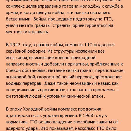
комплекс целенаправленно готовил молодёжь к службе в
армии, и когда грянула война, эти навыки оказались
бесценными . Бойцы, прошедшие подготовку по ГТО,
умели метать гранаты, стрелять, ориентироваться на
местности и плавать.
В 1942 году, в разгар войны, комплекс ГТО подвергся
серьёзной реформе. Из структуры исключили все
испытания, не имеющие военно-прикладной
направленности, и добавили нормативы, приближенные к
боевой обстановке: метание связки гранат, переползание,
штыковой бой, скоростной пеший переход, преодоление
водных переправ . Даже такой неочевидный навык, как
передвижение в противогазе, стал частью программы —
он готовил людей к условиям химической атаки .
В эпоху Холодной войны комплекс продолжил
адаптироваться к угрозам времени. В 1968 году в
нормативы ГТО вошло владение способами защиты от
ядерного удара . Это показывает, насколько ГТО было