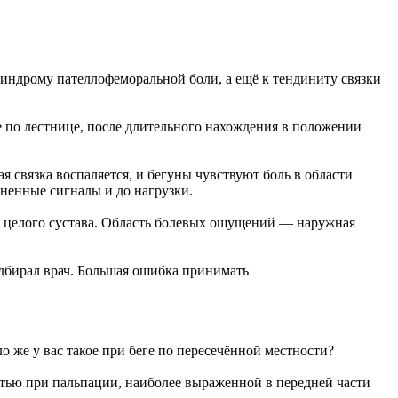
 синдрому пателлофеморальной боли, а ещё к тендиниту связки
 по лестнице, после длительного нахождения в положении
я связка воспаляется, и бегуны чувствуют боль в области
зненные сигналы и до нагрузки.
й целого сустава. Область болевых ощущений — наружная
дбирал врач. Большая ошибка принимать
о же у вас такое при беге по пересечённой местности?
остью при пальпации, наиболее выраженной в передней части