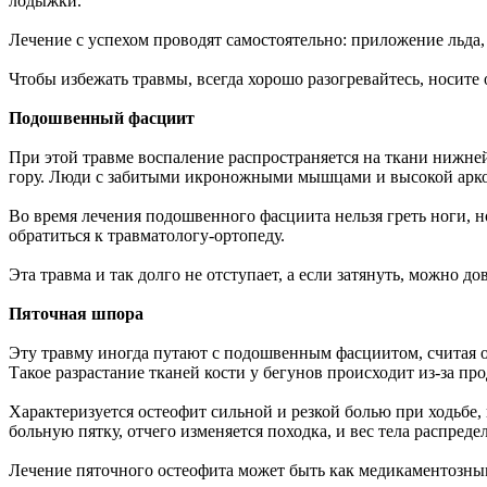
лодыжки.
Лечение с успехом проводят самостоятельно: приложение льда
Чтобы избежать травмы, всегда хорошо разогревайтесь, носит
Подошвенный фасциит
При этой травме воспаление распространяется на ткани нижней 
гору. Люди с забитыми икроножными мышцами и высокой арко
Во время лечения подошвенного фасциита нельзя греть ноги, н
обратиться к травматологу-ортопеду.
Эта травма и так долго не отступает, а если затянуть, можно д
Пяточная шпора
Эту травму иногда путают с подошвенным фасциитом, считая од
Такое разрастание тканей кости у бегунов происходит из-за пр
Характеризуется остеофит сильной и резкой болью при ходьбе, 
больную пятку, отчего изменяется походка, и вес тела распр
Лечение пяточного остеофита может быть как медикаментозным