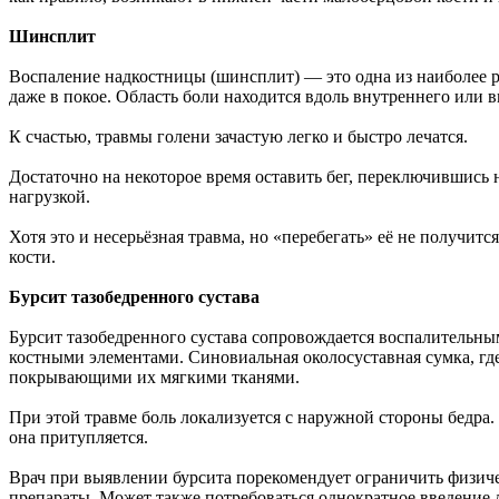
Шинсплит
Воспаление надкостницы (шинсплит) — это одна из наиболее р
даже в покое. Область боли находится вдоль внутреннего или 
К счастью, травмы голени зачастую легко и быстро лечатся.
Достаточно на некоторое время оставить бег, переключившись
нагрузкой.
Хотя это и несерьёзная травма, но «перебегать» её не получит
кости.
Бурсит тазобедренного сустава
Бурсит тазобедренного сустава сопровождается воспалительны
костными элементами. Синовиальная околосуставная сумка, где
покрывающими их мягкими тканями.
При этой травме боль локализуется с наружной стороны бедра.
она притупляется.
Врач при выявлении бурсита порекомендует ограничить физич
препараты. Может также потребоваться однократное введение