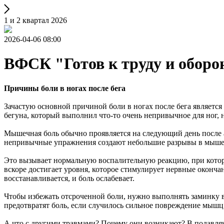
1 и 2 квартал 2026
2026-04-06 08:00
ВФСК "Готов к труду и оборо
Причины боли в ногах после бега
Зачастую основной причиной боли в ногах после бега является
бегуна, который выполнил что-то очень непривычное для ног, 
Мышечная боль обычно проявляется на следующий день после ак
непривычные упражнения создают небольшие разрывы в мыше
Это вызывает нормальную воспалительную реакцию, при котор
вскоре достигает уровня, которое стимулирует нервные оконча
восстанавливается, и боль ослабевает.
Чтобы избежать отсроченной боли, нужно выполнять заминку в в
предотвратят боль, если случилось сильное повреждение мышц
А что с другими травмами? Почему они возникают? В подавляю