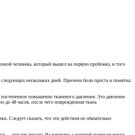
ороной человека, который вышел на первую пробежку, и того
е следующих нескольких дней. Причина боли проста и понятна:
 постепенное повышение тканевого давления. Это давление
о до 48 часов, после чего повреждённая ткань
и. Следует сказать, что эти действия не обязательно
 — вот так просто. На нагрузку, с которой ткани не могут