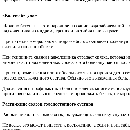
«Колено бегуна»
«Колено бегуна» — это народное название ряда заболеваний в 
надколенника и синдрому трения илиотибиального тракта.
При пателлофеморальном синдроме боль охватывает коленную ч
сидя или после пробежки.
При тендините связки надколенника страдает связка, которая 
нижней части надколенника. Сначала эта боль ощущается после
При синдроме трения илиотибиального тракта происходит раз
поверхность коленного сустава. Обычно это выраженная боль, 
Для лечения и профилактики болей в коленях многие использу
противовоспалительные средства и продолжать бегать, не корре
Растяжение связок голеностопного сустава
Растяжение или разрыв связок, окружающих лодыжку, случается 
Не всегда это может привести к растяжению, а если и приведё