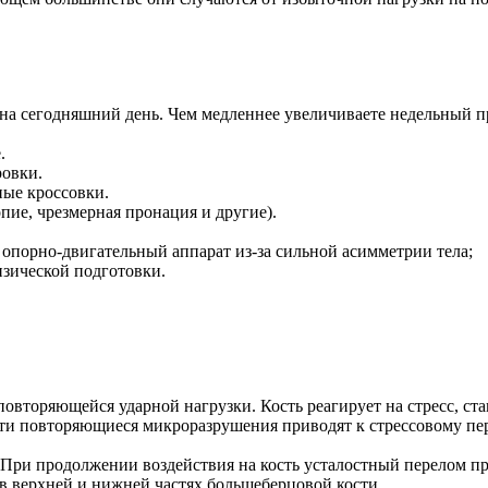
на сегодняшний день. Чем медленнее увеличиваете недельный п
.
ровки.
ные кроссовки.
ие, чрезмерная пронация и другие).
опорно-двигательный аппарат из-за сильной асимметрии тела;
зической подготовки.
повторяющейся ударной нагрузки. Кость реагирует на стресс, ста
ти повторяющиеся микроразрушения приводят к стрессовому пе
е. При продолжении воздействия на кость усталостный перелом п
 в верхней и нижней частях большеберцовой кости.