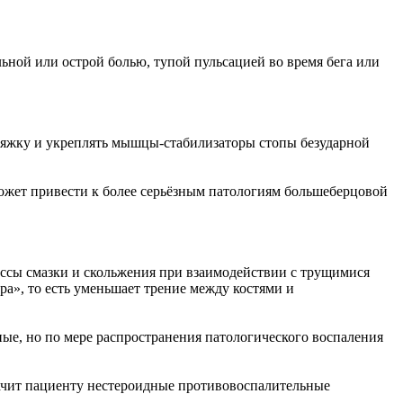
ьной или острой болью, тупой пульсацией во время бега или
стяжку и укреплять мышцы-стабилизаторы стопы безударной
 может привести к более серьёзным патологиям большеберцовой
ессы смазки и скольжения при взаимодействии с трущимися
ра», то есть уменьшает трение между костями и
ьные, но по мере распространения патологического воспаления
начит пациенту нестероидные противовоспалительные