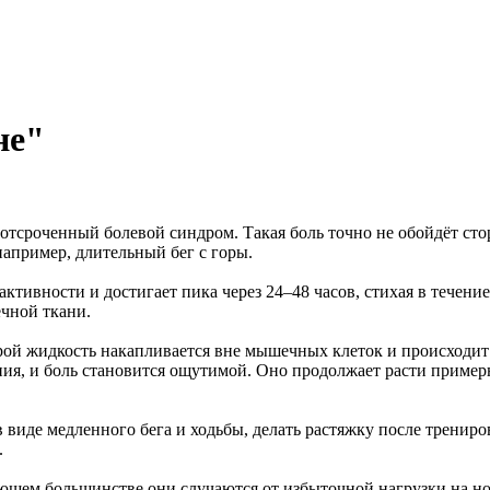
не"
 отсроченный болевой синдром. Такая боль точно не обойдёт ст
например, длительный бег с горы.
тивности и достигает пика через 24–48 часов, стихая в течени
чной ткани.
ой жидкость накапливается вне мышечных клеток и происходит
ния, и боль становится ощутимой. Оно продолжает расти примерн
иде медленного бега и ходьбы, делать растяжку после тренировк
.
щем большинстве они случаются от избыточной нагрузки на ноги