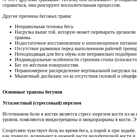
справиться, они реагируют воспалительным процессом.
Другие причины беговых травм:
Неправильная техника бега.
Нагрузка выше той, которую может переварить организм 
травмы.
Недостаточное восстановление и неполноценное питание
Отсутствие разминки перед выполнением рабочей трени
Неподходящая для бега обувь или неправильно подобран
Индивидуальные особенности строения стопы (плоскостоп
Бег по жёстким поверхностям.
Неравномерное распределение вертикальной нагрузки на 
Мышечный дисбаланс из-за отсутствия силовой и общефи
Основные травмы бегунов
Усталостный (стрессовый) перелом
Источником боли в костях является стресс-перелом кости из-за 
уровня, появляются микротрещины и микроразрывы в кости. Э
Спортсмен чувствует боль во время бега, а порой и при ходьб
как правило, возникают в нижней части малоберцовой кости и