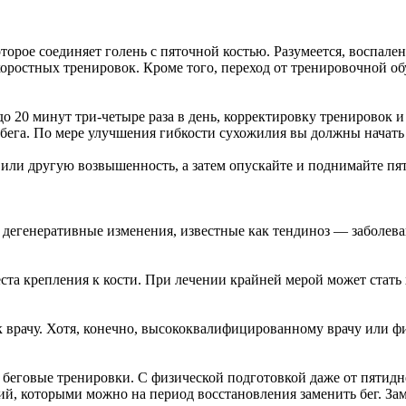
торое соединяет голень с пяточной костью. Разумеется, воспал
оростных тренировок. Кроме того, переход от тренировочной о
до 20 минут три-четыре раза в день, корректировку тренировок и
 бега. По мере улучшения гибкости сухожилия вы должны начать 
 или другую возвышенность, а затем опускайте и поднимайте пя
дегенеративные изменения, известные как тендиноз — заболева
та крепления к кости. При лечении крайней мерой может стать
 к врачу. Хотя, конечно, высококвалифицированному врачу или 
те беговые тренировки. С физической подготовкой даже от пятид
ий, которыми можно на период восстановления заменить бег. Заме