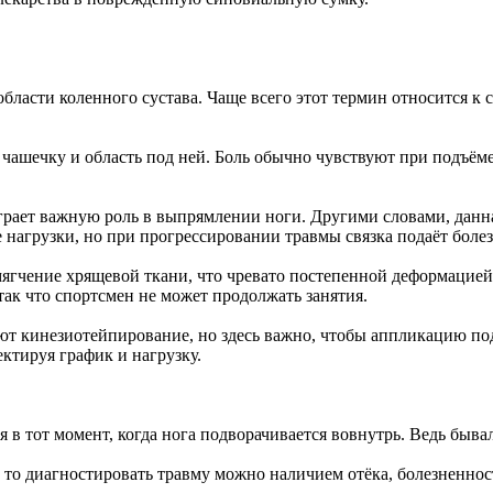
области коленного сустава. Чаще всего этот термин относится к
ашечку и область под ней. Боль обычно чувствуют при подъёме
играет важную роль в выпрямлении ноги. Другими словами, данна
 нагрузки, но при прогрессировании травмы связка подаёт боле
мягчение хрящевой ткани, что чревато постепенной деформацие
так что спортсмен не может продолжать занятия.
ют кинезиотейпирование, но здесь важно, чтобы аппликацию по
ктируя график и нагрузку.
в тот момент, когда нога подворачивается вовнутрь. Ведь бывал
т, то диагностировать травму можно наличием отёка, болезненн