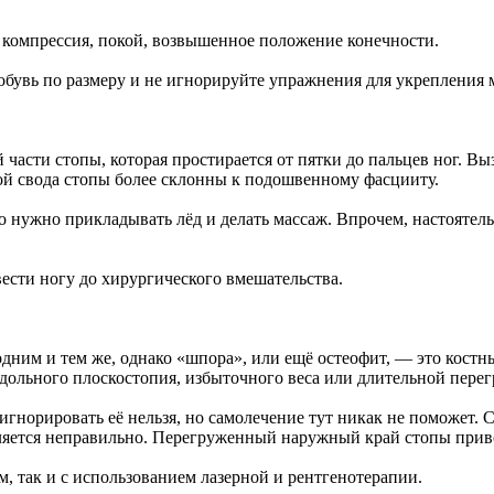
, компрессия, покой, возвышенное положение конечности.
е обувь по размеру и не игнорируйте упражнения для укреплени
части стопы, которая простирается от пятки до пальцев ног. Вы
й свода стопы более склонны к подошвенному фасцииту.
о нужно прикладывать лёд и делать массаж. Впрочем, настоятел
овести ногу до хирургического вмешательства.
ним и тем же, однако «шпора», или ещё остеофит, — это костны
одольного плоскостопия, избыточного веса или длительной перег
игнорировать её нельзя, но самолечение тут никак не поможет. 
еделяется неправильно. Перегруженный наружный край стопы пр
, так и с использованием лазерной и рентгенотерапии.