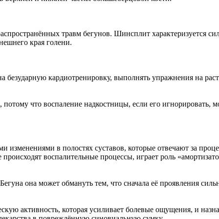
аспространённых травм бегунов. Шинсплит характеризуется сил
внешнего края голени.
 на безударную кардиотренировку, выполнять упражнения на ра
ся, потому что воспаление надкостницы, если его игнорировать,
ми изменениями в полостях суставов, которые отвечают за проц
 происходят воспалительные процессы, играет роль «амортизато
 Бегуна она может обмануть тем, что сначала её проявления сил
ескую активность, которая усиливает болевые ощущения, и наз
 лекарства в повреждённую синовиальную сумку.