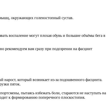
я мышц, окружающих голеностопный сустав.
звать воспаление могут плохая обувь и большие объёмы бега в
ьно рекомендуем вам сразу при подозрении на фасциит
й нарост, который возникает из-за подошвенного фасциита.
рузки пяток.
Спортсмены, пытаясь избежать боли, стараются не наступать на
иводит к формированию поперечного плоскостопия.