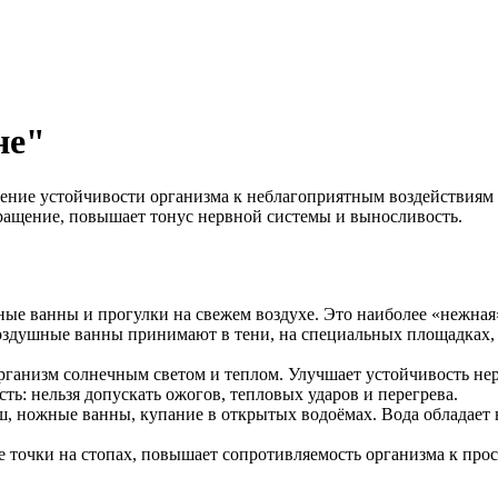
не"
ние устойчивости организма к неблагоприятным воздействиям о
ращение, повышает тонус нервной системы и выносливость.
е ванны и прогулки на свежем воздухе. Это наиболее «нежная»
здушные ванны принимают в тени, на специальных площадках, в
рганизм солнечным светом и теплом. Улучшает устойчивость не
ь: нельзя допускать ожогов, тепловых ударов и перегрева.
ш, ножные ванны, купание в открытых водоёмах. Вода обладает
точки на стопах, повышает сопротивляемость организма к про