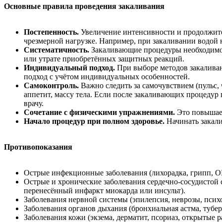
Основные правила проведения закаливания
Постепенность.
Увеличение интенсивности и продолжите
чрезмерной нагрузке. Например, при закаливании водой 
Систематичность.
Закаливающие процедуры необходимо 
или утрате приобретённых защитных реакций.
Индивидуальный подход.
При выборе методов закаливан
подход с учётом индивидуальных особенностей.
Самоконтроль.
Важно следить за самочувствием (пульс, 
аппетит, массу тела. Если после закаливающих процедур 
врачу.
Сочетание с физическими упражнениями.
Это повышает
Начало процедур при полном здоровье.
Начинать закали
Противопоказания
Острые инфекционные заболевания (лихорадка, грипп, О
Острые и хронические заболевания сердечно-сосудистой с
перенесённый инфаркт миокарда или инсульт).
Заболевания нервной системы (эпилепсия, неврозы, псих
Заболевания органов дыхания (бронхиальная астма, тубер
Заболевания кожи (экзема, дерматит, псориаз, открытые р