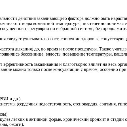
льности действия закаливающего фактора должно быть нарастаю
начинают с воды комнатной температуры, постепенно понижая её
осуществлять регулярно по избранной системе, без продолжит
ия следует учитывать возраст, состояние здоровья, сопутствующ
частота дыхания) до, во время и после процедуры. Также учитыв
появились бессонница, вялость, повышение температуры, кашель
 эффективность закаливания и благотворно влияет на весь орга
вание можно только после консультации с врачом, особенно при
РВИ и др.).
истемы (сердечная недостаточность, стенокардия, аритмия, гип
озы).
кулёз лёгких в активной форме, хронический бронхит в стадии о
аны, ожоги).