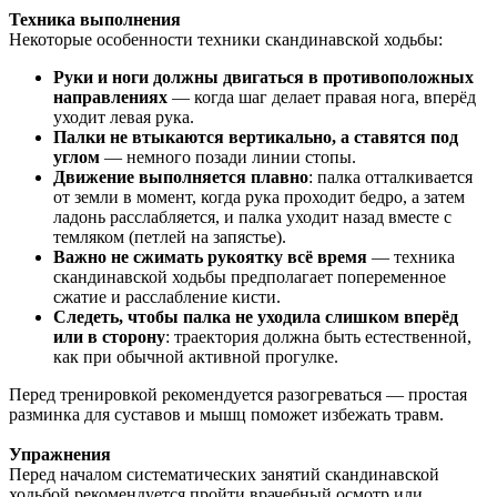
Техника выполнения
Некоторые особенности техники скандинавской ходьбы:
Руки и ноги должны двигаться в противоположных
направлениях
— когда шаг делает правая нога, вперёд
уходит левая рука.
Палки не втыкаются вертикально, а ставятся под
углом
— немного позади линии стопы.
Движение выполняется плавно
: палка отталкивается
от земли в момент, когда рука проходит бедро, а затем
ладонь расслабляется, и палка уходит назад вместе с
темляком (петлей на запястье).
Важно не сжимать рукоятку всё время
— техника
скандинавской ходьбы предполагает попеременное
сжатие и расслабление кисти.
Следеть, чтобы палка не уходила слишком вперёд
или в сторону
: траектория должна быть естественной,
как при обычной активной прогулке.
Перед тренировкой рекомендуется разогреваться — простая
разминка для суставов и мышц поможет избежать травм.
Упражнения
Перед началом систематических занятий скандинавской
ходьбой рекомендуется пройти врачебный осмотр или