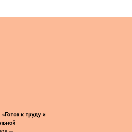
«Готов к труду и
альной
вов —