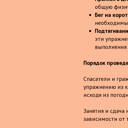
общую физич
Бег на коро
необходимых
Подтягивани
эти упражне
выполнения 
Порядок провед
Спасатели и гра
упражнению из к
исходя из погод
Занятия и сдача
зависимости от 