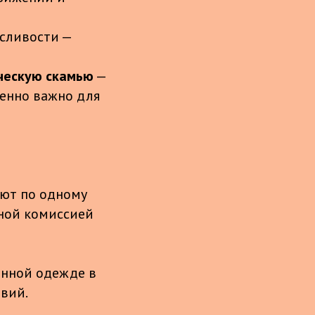
сливости —
ическую скамью
—
бенно важно для
яют по одному
ной комиссией
енной одежде в
овий.