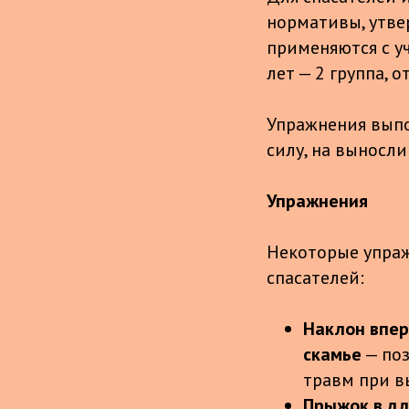
нормативы, утве
применяются с уч
лет — 2 группа, о
Упражнения выпо
силу, на выносли
Упражнения
Некоторые упраж
спасателей:
Наклон впер
скамье
— поз
травм при в
Прыжок в дл