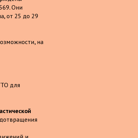
569. Они
а, от 25 до 29
возможности, на
ГТО для
настической
редотвращения
вижений и