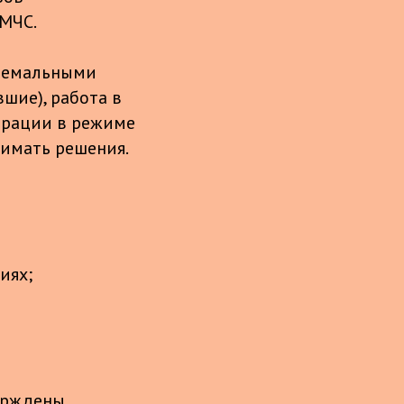
 МЧС.
тремальными
шие), работа в
ерации в режиме
нимать решения.
иях;
верждены