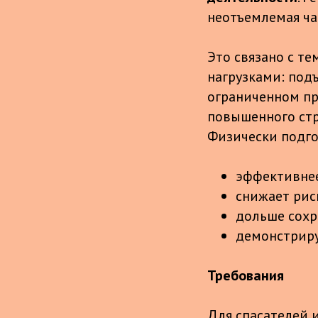
неотъемлемая ча
Это связано с те
нагрузками: подъ
ограниченном пр
повышенного стр
Физически подго
эффективнее
снижает рис
дольше сохр
демонстриру
Требования
Для спасателей 